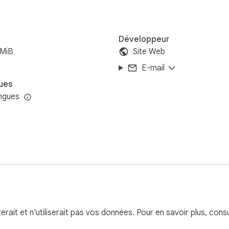
Développeur
1MiB
Site Web
E-mail
ues
ngues
terait et n'utiliserait pas vos données. Pour en savoir plus, cons