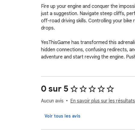
Fire up your engine and conquer the impossib
just a suggestion. Navigate steep cliffs, p
off-road driving skills. Controlling your b
drops.

YesThisGame has transformed this adrenalin
hidden connections, confusing redirects, and
adventure and start revving the engine. Push
0 sur 5
Aucun avis
En savoir plus sur les résultats
Voir tous les avis