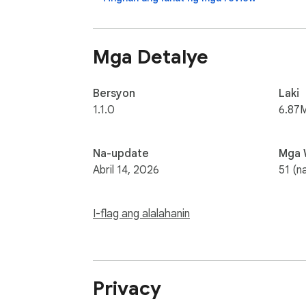
Mga Detalye
Bersyon
Laki
1.1.0
6.87
Na-update
Mga 
Abril 14, 2026
51 (n
I-flag ang alalahanin
Privacy