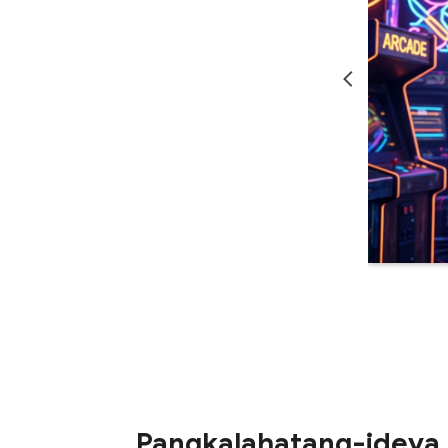
Pangkalahatang-ideya