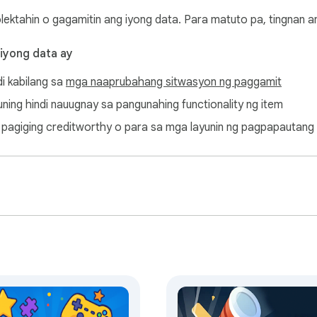
olektahin o gagamitin ang iyong data. Para matuto pa, tingnan 
 iyong data ay
di kabilang sa
mga naaprubahang sitwasyon ng paggamit
ayuning hindi nauugnay sa pangunahing functionality ng item
ang pagiging creditworthy o para sa mga layunin ng pagpapautang