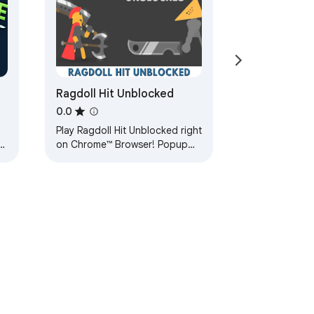
Ragdoll Hit Unblocked
0.0
Play Ragdoll Hit Unblocked right
r
on Chrome™ Browser! Popup
Version! Defeat all kinds of
enemies and win all battles!
Have fun!
tunin ng Serbisyo
Tulong