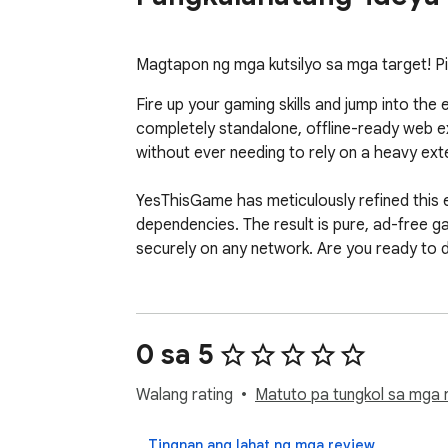
Magtapon ng mga kutsilyo sa mga target! P
Fire up your gaming skills and jump into the
completely standalone, offline-ready web ex
without ever needing to rely on a heavy exte
YesThisGame has meticulously refined this 
dependencies. The result is pure, ad-free ga
securely on any network. Are you ready to 
0 sa 5
Walang rating
Matuto pa tungkol sa mga r
Tingnan ang lahat ng mga review