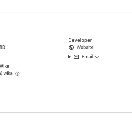
Developer
MiB
Website
Email
Wika
a) wika