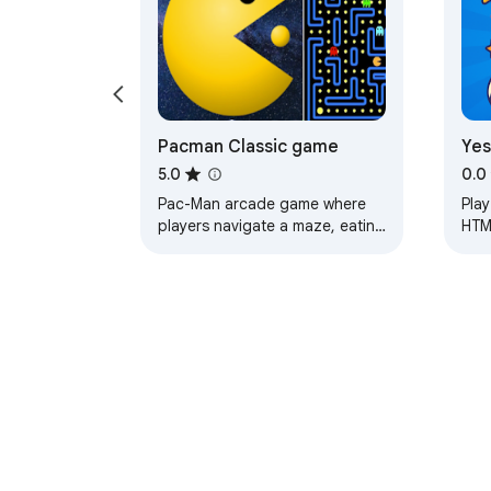
Pacman Classic game
Ye
an
5.0
0.0
Pac-Man arcade game where
Pla
players navigate a maze, eating
HTM
pellets while avoiding ghosts
you
Tungkol sa Chrome Web St