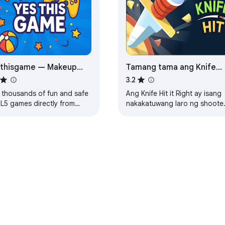
sthisgame — Makeup
Tamang tama ang Knife
d Dress HTML5 Games
Online
3.2
y thousands of fun and safe
Ang Knife Hit it Right ay isang
L5 games directly from
nakakatuwang laro ng shoote
r browser with Yesthisgame.
kung saan dapat tayong
maingat na maghagis ng mga
kutsilyo sa…
ore
Dashboard ng Nag-develop
Patakaran sa Privacy
Mga Tun