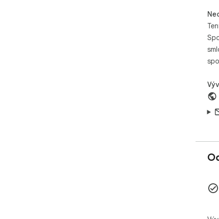
Neo
Ten
Spo
sml
spo
Výv
Oc