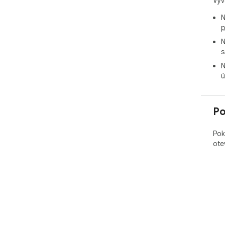
Výv
N
p
N
s
N
ú
Po
Pok
ote