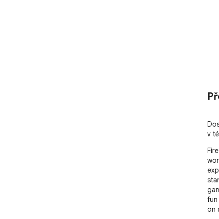
Př
Dos
v t
Fir
wor
exp
sta
gam
fun
on 