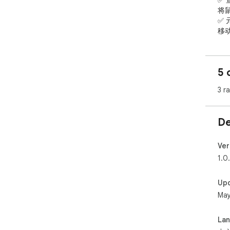
✅
将
✅
移
择
消
Al
5 
可
3 r
>>>
✅元素
✅复制
De
✅样式信
✅只
✅取消选
Ver
1.0
Up
May
La