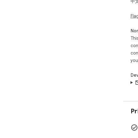
中
Fla
Non
Thi
con
con
you
Dev
Pr