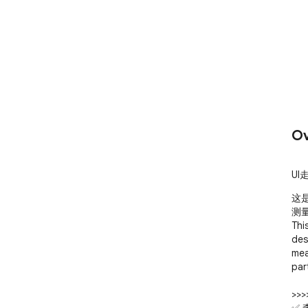
Ov
UI
这
测
Thi
des
mea
part
>>