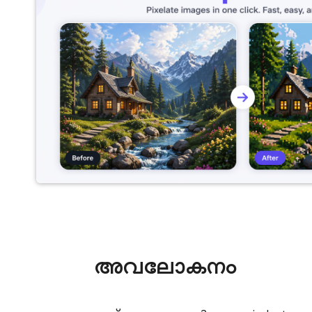
അവലോകനം