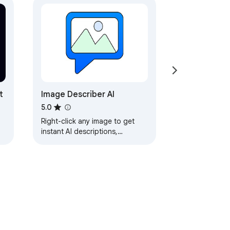
rome ൽ നേരിട്ട് പ്രവർത്തിക്കുന്നു — 
 തൽക്ഷണം പിക്സലേറ്റഡ് ഫലം നേടുക. 
t
Image Describer AI
5.0
Right-click any image to get
instant AI descriptions,
prompts, captions, and
analysis.