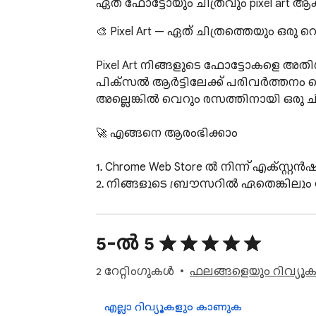
ഏത് ഫോട്ടോയും ചിത്രവും pixel art ആക്കി
🎨 Pixel Art — ഏത് ചിത്രത്തെയും ഒരു റെ
Pixel Art നിങ്ങളുടെ ഫോട്ടോകളെ അതിശ
പിക്സൽ ആർട്ടിലേക്ക് പരിവർത്തനം ചെയ
അല്ലെങ്കിൽ വെറും രസത്തിനായി ഒരു ചി
🚀 എങ്ങനെ ആരംഭിക്കാം

1. Chrome Web Store ൽ നിന്ന് എക്സ്റ്റ
2. നിങ്ങളുടെ ബ്രൗസറിൽ ഏതെങ്കിലും
3. നിങ്ങളുടെ ടൂൾബാറിലെ Pixel Art ഐക
4. ഗ്രിഡ് വലുപ്പം തിരഞ്ഞെടുക്കുക: 8x8, 
5. നിമിഷങ്ങൾക്കുള്ളിൽ നിങ്ങളുടെ റ
5-ൽ 5
🖼️ ഈ എക്സ്റ്റൻഷൻ ഉപയോഗിച്ച് നിങ്ങൾക
2 റേറ്റിംഗുകൾ
ഫലങ്ങളെയും റിവ്യൂകള
നമ്മുടെ ചിത്രം മുതൽ പിക്സൽ ആർട്
എല്ലാ റിവ്യൂകളും കാണുക