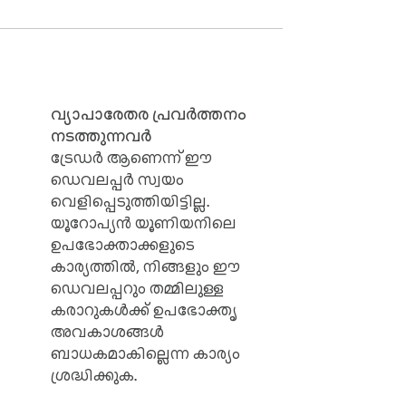
വ്യാപാരേതര പ്രവർത്തനം
ൾ വരെ

നടത്തുന്നവർ
ട്രേഡർ ആണെന്ന് ഈ
ഡെവലപ്പർ സ്വയം
വെളിപ്പെടുത്തിയിട്ടില്ല.
യൂറോപ്യൻ യൂണിയനിലെ
ഉപഭോക്താക്കളുടെ
കാര്യത്തിൽ, നിങ്ങളും ഈ
ഡെവലപ്പറും തമ്മിലുള്ള
കൾ

കരാറുകൾക്ക് ഉപഭോക്തൃ
അവകാശങ്ങൾ
ബാധകമാകില്ലെന്ന കാര്യം
ശ്രദ്ധിക്കുക.