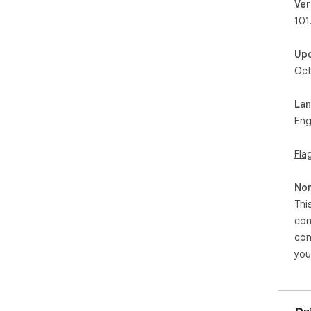
Ver
101
Up
Oct
La
Eng
Fla
Non
Thi
con
con
you