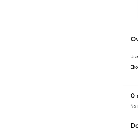
Ov
Use
Eko
0 
No 
De