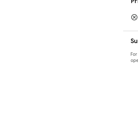
Pr
Su
For
ope