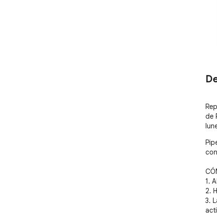
De
Rep
de 
lun
Pip
con 
CÓM
1. A
2. 
3. 
act