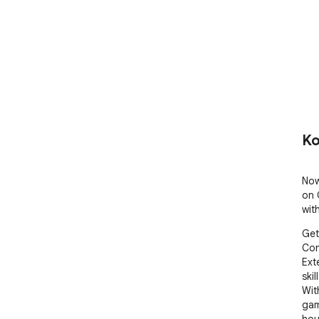
Ko
Now
on 
wit
Get
Con
Ext
ski
Wit
gam