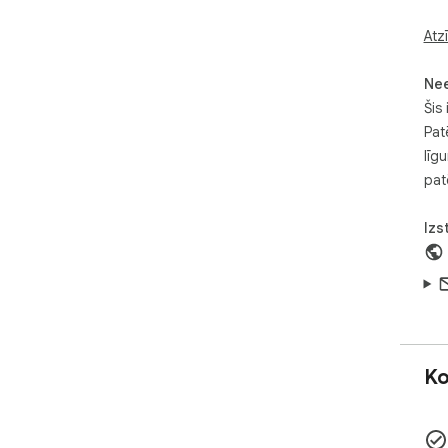
Atz
Ne
Šis 
Pat
līg
pat
Izs
Ko