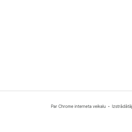
Par Chrome interneta veikalu
Izstrādātā