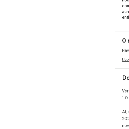
hou
com
ach
ent
Ext
fun
0 
*No
mak
Nav
on 
Uzz
De
Ver
1.0
Atj
202
nov