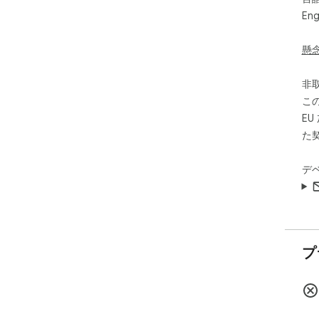
Eng
懸
非
こ
E
た
デ
プ