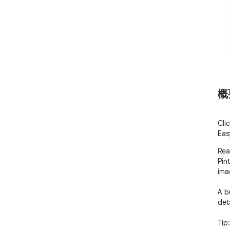
概
Cli
Eas
Rea
Pin
ima
A b
deta
Tip