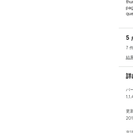
thu
pag
que
aro
5
7 
結
詳
バ
1.1.
更新
20
言