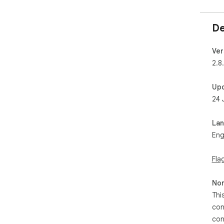
De
Ver
2.8
Up
24 
La
Eng
Fla
Non
Thi
con
con