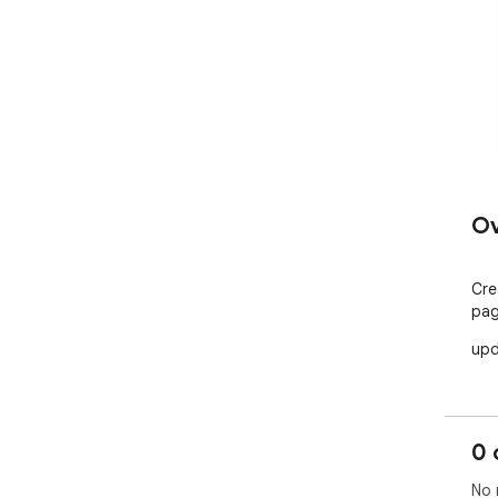
Ov
Cre
pa
upd
0 
No 