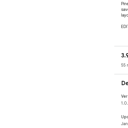
Pin
sav
layo
EDI
Mul
mul
siz
3.
upd
55 
STY
Cus
De
var
cus
writ
Ver
1.0
STY
Up
Pla
Jan
dup