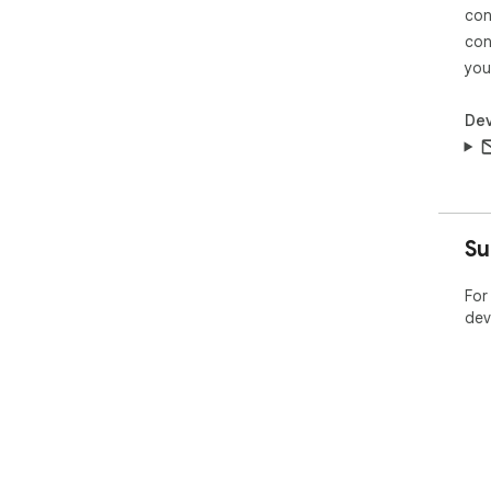
con
con
you
Dev
Su
For
dev