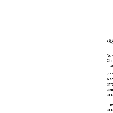
概
Now
Chr
int
Pin
als
off
gam
pin
The
pin