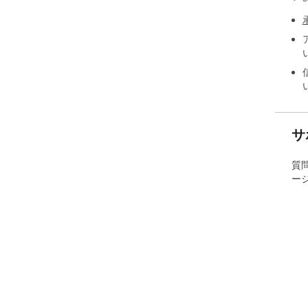
サ
質
ー