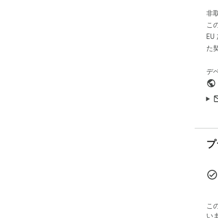
exp
非
pla
こ
unc
E
now
た
If 
Gam
デ
gam
on 
プ
こ
い