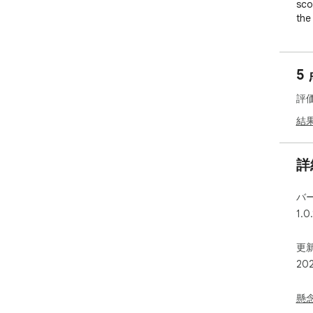
sco
the
pos
lau
mov
5
The
評
wit
for
結
bon
Ski
ach
詳
Pla
バ
ens
1.0.
fri
pro
thi
更新
add
20
reco
Whe
懸
Foo