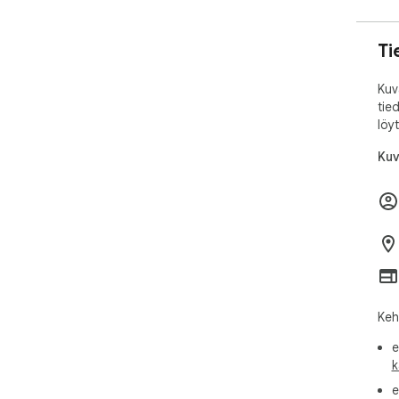
Ti
Kuv
tie
löy
Kuv
Keh
e
k
e