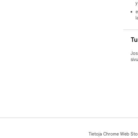
y
e
l
Tu
Jos
siv
Tietoja Chrome Web Sto