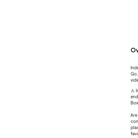
Ov
Ind
Go.
vid
⚠️ 
end
Box
Are
con
pla
favo