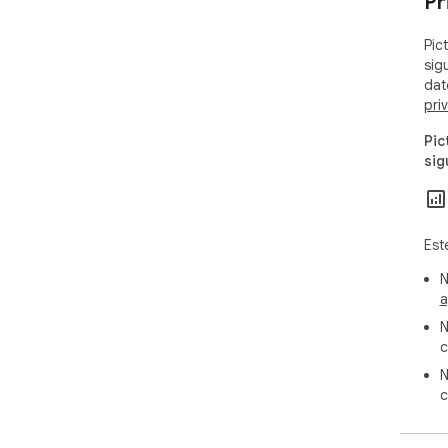
Pr
Pic
sig
dat
pri
Pic
sig
Est
N
a
N
c
N
c