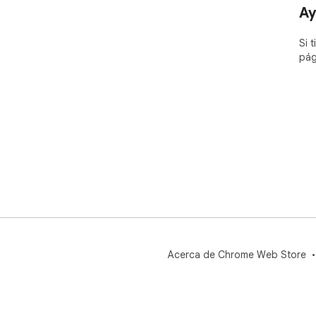
Ay
Si 
pág
Acerca de Chrome Web Store