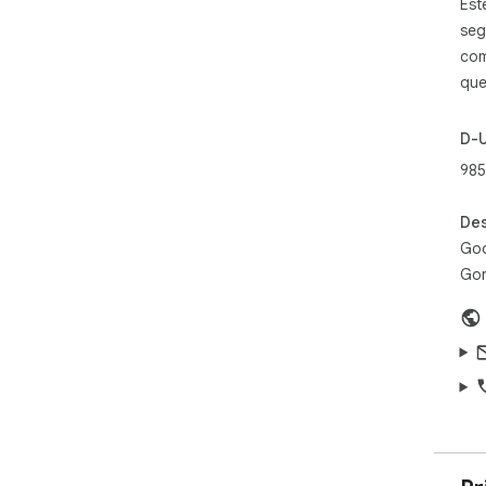
Est
seg
com
que
D-
985
Des
Goo
Gor