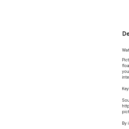
De
Wat
Pic
flo
you
inte
Key
Sou
htt
pic
By 