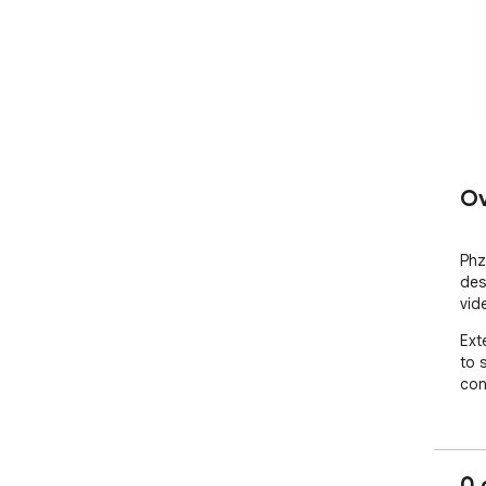
Ov
Phz
des
vid
Ext
to 
con
0 