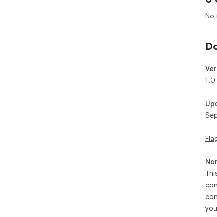
No 
De
Ver
1.0
Up
Sep
Fla
Non
Thi
con
con
you