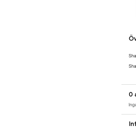
Öv
Sha
Sha
0 
Ing
In