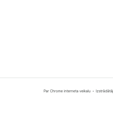
Par Chrome interneta veikalu
Izstrādātā