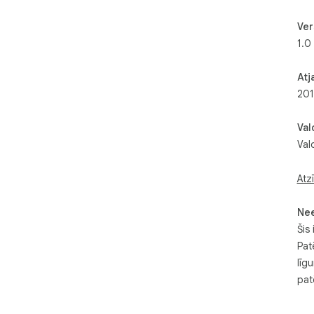
Ver
1.0
Atj
201
Val
Val
Atz
Ne
Šis 
Pat
līg
pat