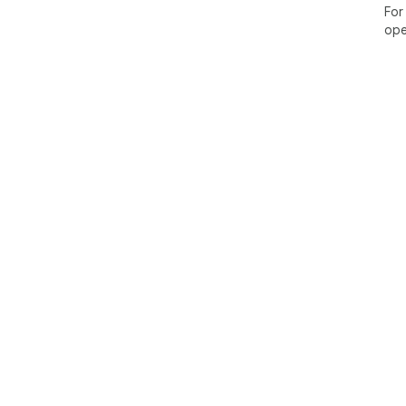
For
ope