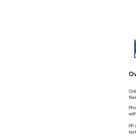
Ov
Onl
fil
Pho
wit
PP 
tex