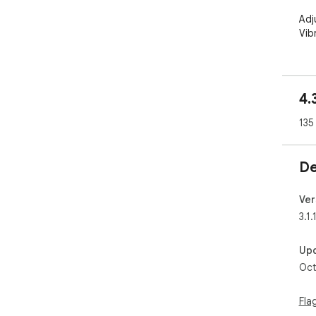
Adj
Vib
4.
135
De
Ver
3.1.
Up
Oct
Fla