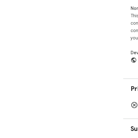
Non
Thi
con
con
you
Dev
Pr
Su