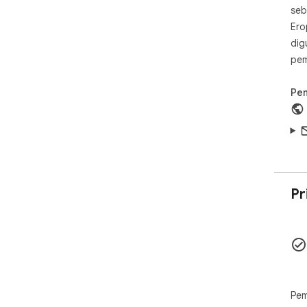
seb
Ero
dig
pem
Pe
Pr
Pem