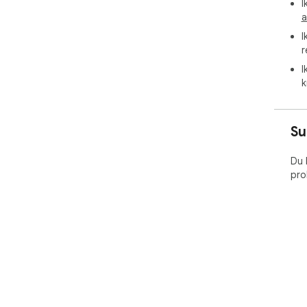
I
a
I
r
I
k
Su
Du 
pro