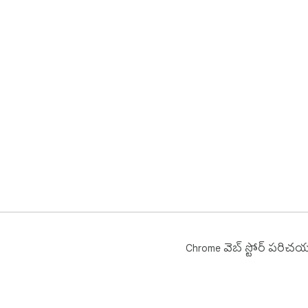
Chrome వెబ్ స్టోర్ పరిచ