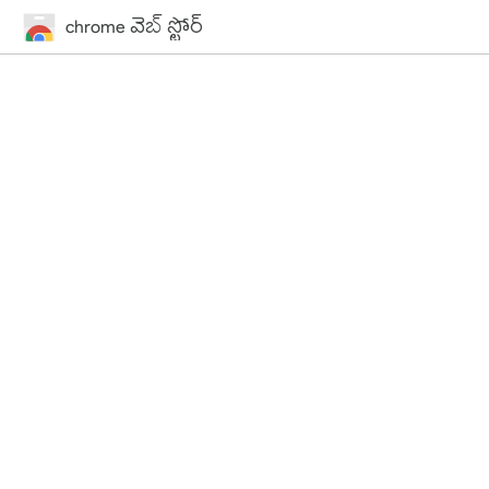
chrome వెబ్ స్టోర్