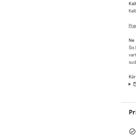
Kal
Kal
Pra
Ne 
Šis
var
sud
Kūr
Pr