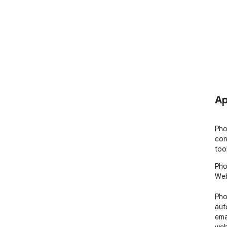
Ap
Pho
con
too
Pho
Web
Pho
aut
ema