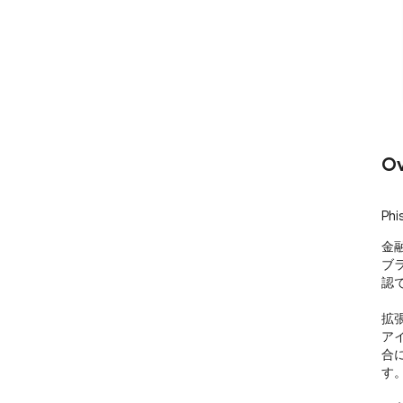
Ov
Phi
金
ブ
認
拡
ア
合
す。