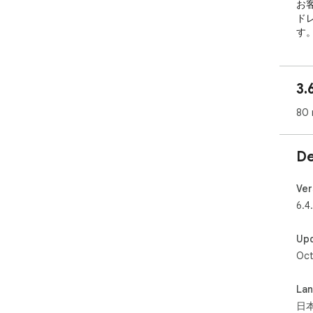
お
ド
す
れ
Ph
3.
のP
し
80 
Ph
ダ
De
htt
プ
Ver
htt
6.4.
Up
Oct
La
日