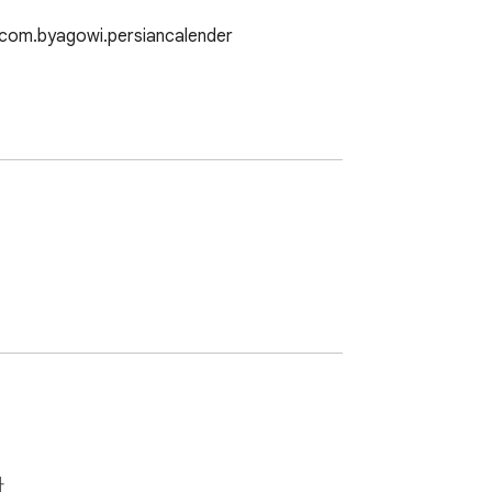
=com.byagowi.persiancalender

자