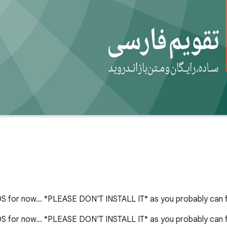
OS for now... *PLEASE DON'T INSTALL IT* as you probably can f
 for now... *PLEASE DON'T INSTALL IT* as you probably can fin