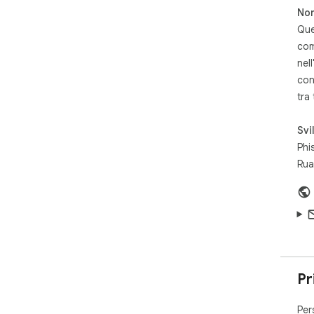
Non
Que
com
nell
con
tra
Svi
Phi
Rua
Pr
Per