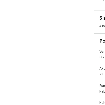
📈 
wha
💡 
5 
4 h
Po
Ver
0.7
Akt
22.
Fun
Nab
Nah