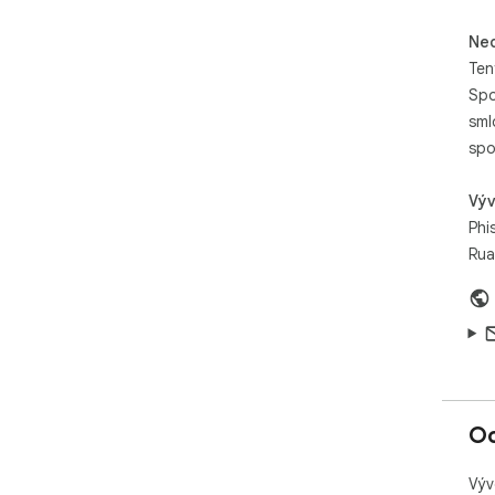
Neo
Ten
Spo
sml
spo
Výv
Phi
Rua
Oc
Výv