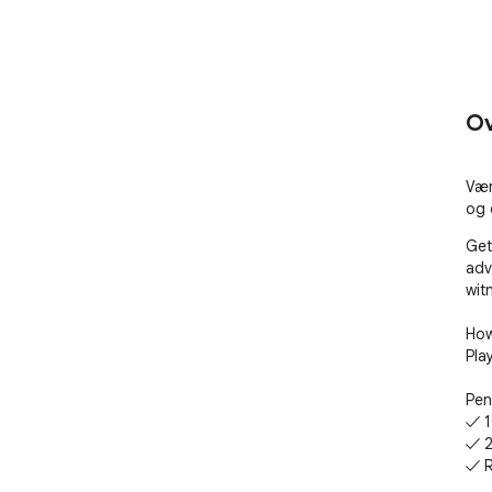
Ov
Vær
og 
Get
adv
wit
How
Pla
Pen
✓ 1
✓ 2
✓ R
✓ 2