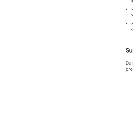
a
I
r
I
k
Su
Du 
pro