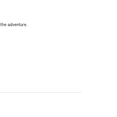
the adventure.

nsion does not contain any hidden ads.
