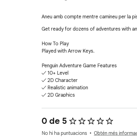
Aneu amb compte mentre camineu per la pista 
Get ready for dozens of adventures with an
How To Play

Played with Arrow Keys.

Penguin Adventure Game Features

✓ 10+ Level

✓ 2D Character

✓ Realistic animation

✓ 2D Graphics

Finally, you can enjoy these game for free 
0 de 5
Help and Contact

Contact with us at info@gamebol.com and 
No hi ha puntuacions
Obtén més informaci