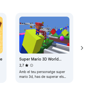
ne
Super Mario 3D World
Adventure Online
2,7
Amb el teu personatge super
mario 3d, has de superar els
obstacles i obtenir la màxima
puntuació.