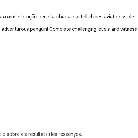
amb el pingüí i heu d'arribar al castell el més aviat possible.
 adventurous penguin! Complete challenging levels and witness 
(and more requests will be added)! Penguin Adventure Game exte
share your thoughts and problems.
ó sobre els resultats i les ressenyes.