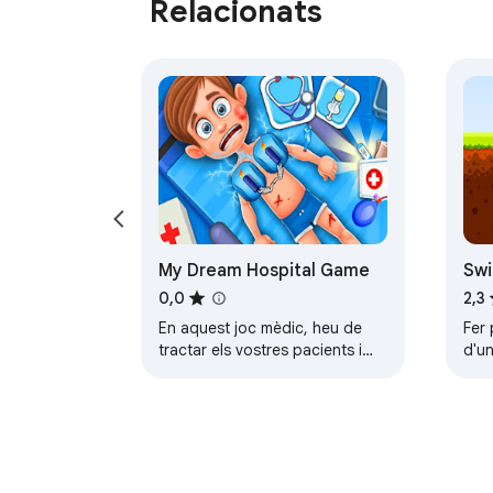
Relacionats
My Dream Hospital Game
Swi
0,0
2,3
En aquest joc mèdic, heu de
Fer 
tractar els vostres pacients i
d'un
passar al següent nivell.
l'aj
és c