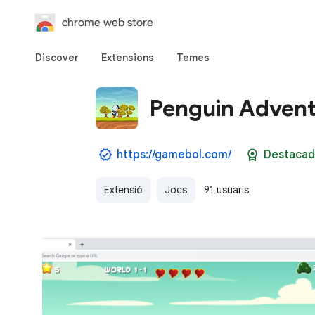
chrome web store
Discover
Extensions
Temes
Penguin Advent
https://gamebol.com/
Destacad
Extensió
Jocs
91 usuaris