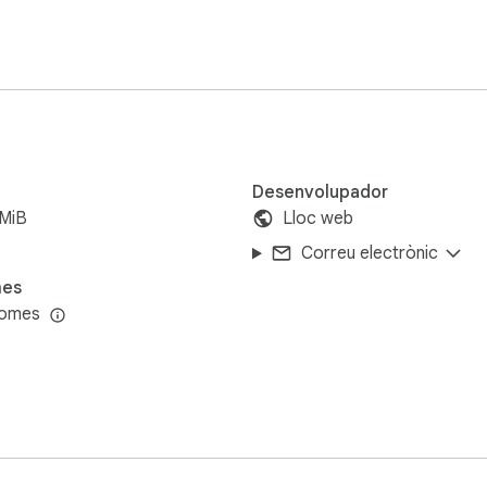
Desenvolupador
9MiB
Lloc web
Correu electrònic
mes
iomes