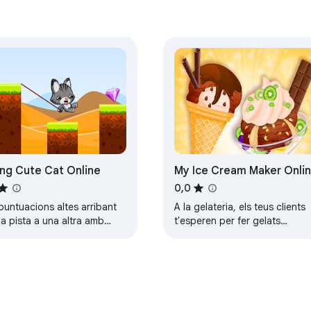
ng Cute Cat Online
My Ice Cream Maker Onli
0,0
puntuacions altes arribant
A la gelateria, els teus clients
a pista a una altra amb
t'esperen per fer gelats
uda de la corda. Si la corda
meravellosament preparats.
urta, pot caure.