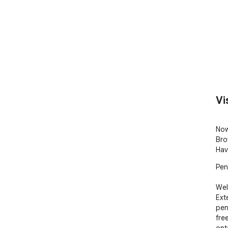
Vi
Now
Bro
Hav
Pen
Wel
Ext
pena
fre