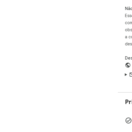
Não
Ess
com
obs
a c
des
Des
Pr