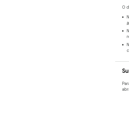
O d
N
a
N
r
N
c
Su
Par
abr