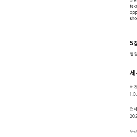
onto
tak
opp
sho
fri
imm
hoo
5
the
by 
평점
htt
If 
세
Gam
web
버
1.0
업
20
우