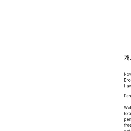
개
Now
Bro
Hav
Pen
Wel
Ext
pena
fre