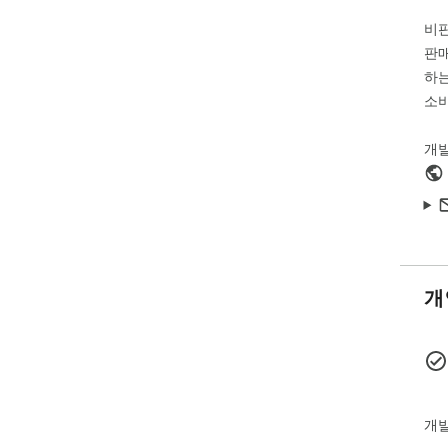
비
판매
하는
소비
개
개
개발