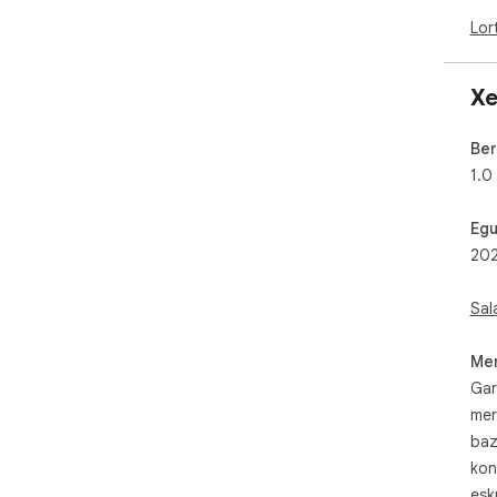
Lor
Xe
Ber
1.0
Egu
202
Sal
Mer
Gar
mer
baz
kon
esk