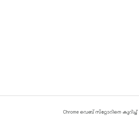
Chrome വെബ് സ്‌റ്റോറിനെ കുറിച്ച്