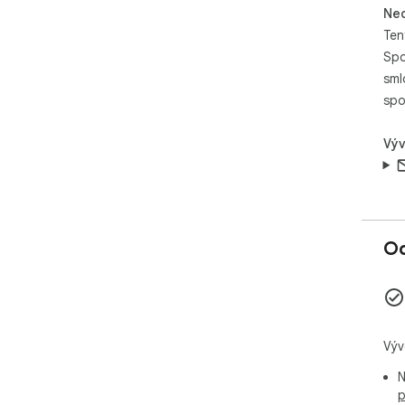
Neo
Ten
Spo
sml
spo
Výv
Oc
Výv
N
p