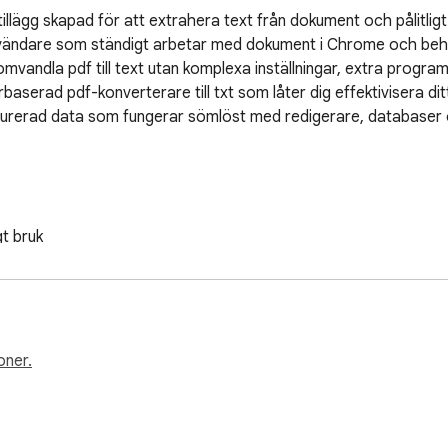
llägg skapad för att extrahera text från dokument och pålitligt k
nvändare som ständigt arbetar med dokument i Chrome och behöve
 omvandla pdf till text utan komplexa inställningar, extra programv
serad pdf-konverterare till txt som låter dig effektivisera dit
kturerad data som fungerar sömlöst med redigerare, databaser o
 bruk  



mlighet  

df-textutdragare  

oner.
lusive skannade filer och bilder  

ehåller handskriven text, komplexa layouter eller blandat bildinn
täller att dokumentstrukturen bevaras i ett läsbart format  
