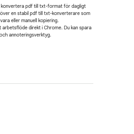
onvertera pdf till txt-format för dagligt 
r en stabil pdf till txt-konverterare som 
ara eller manuell kopiering.  

t arbetsflöde direkt i Chrome. Du kan spara 
ch annoteringsverktyg.  

ehåll  
