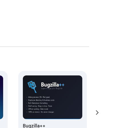
gift över massiva digitala arkiv.  

rställa sömlös integration med ekonomisk 
rterarens prestanda, vilket säkerställer 
Bugzilla++