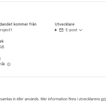
me  

udandet kommer från
Utvecklare
len  

project1
E-post
n konverterar en pdf till txt utan teknisk kunskap.  

ek
ala och skannade dokument hanteras korrekt  

KiB
e filer  

t och extrahera text från bildbaserade sidor  

k
å varje skannad sida  

råk
 samlas in eller används. Mer information finns i utvecklarens
pri