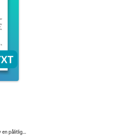
v en pålitlig…