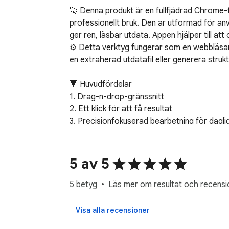
🚀 Denna produkt är en fullfjädrad Chrome-ti
professionellt bruk. Den är utformad för a
ger ren, läsbar utdata. Appen hjälper till att
⚙️ Detta verktyg fungerar som en webbläsarba
en extraherad utdatafil eller generera stru
🔻 Huvudfördelar  

1. Drag-n-drop-gränssnitt  

2. Ett klick för att få resultat  

3. Precisionfokuserad bearbetning för dagligt
4. Stöd för filexport  

5. Snabb och stabil konverteringsprestanda  
6. Integrerad med Google Drive för din bekvä
5 av 5
🪛 Detta verktyg fungerar som en kraftfull p
5 betyg
Läs mer om resultat och recensi
📌 Universell för alla typer av e-dokument, ink
📌 Det kan skrapa text från dokument som inn
Visa alla recensioner
📌 Pdf-filen konverteras till text och säkers