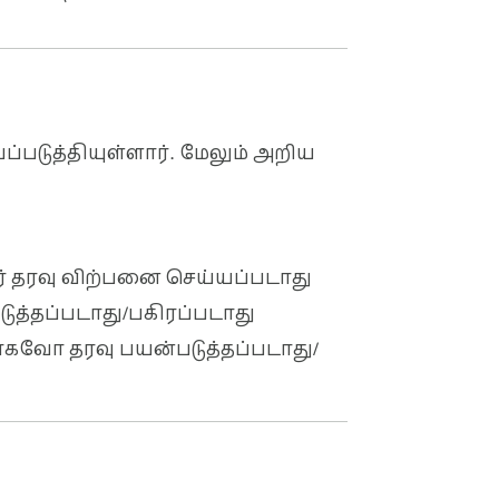
்படுத்தியுள்ளார். மேலும் அறிய
னர் தரவு விற்பனை செய்யப்படாது
படுத்தப்படாது/பகிரப்படாது
வோ தரவு பயன்படுத்தப்படாது/
 - படிவங்கள், 
ர இழப்பு இல்லாமல் img 
ாகும்.
