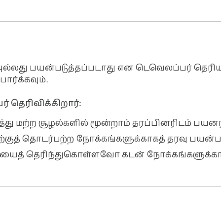
டங்களாக மாற்றவும்.

அல்லது பயன்படுத்தப்படாது என டெவெலப்பர் தெரியப
பார்க்கவும்.
லிருந்து படமாகச் சேமிக்கவும்.

 தெரிவிக்கிறார்:
த்து மற்ற சூழல்களில் மூன்றாம் தரப்பினரிடம் பய
்டிற்குத் தொடர்பற்ற நோக்கங்களுக்காகத் தரவு பயன்
யைத் தெரிந்துகொள்ளவோ கடன் நோக்கங்களுக்காக
 ஆவணத்தின் ஒவ்வொரு பிக்சலையும் பாதுகாக்கிறது
மற்றும் நுண்ணிய அச்சுடன் கூடிய எதற்கும் ஏற்றது. த
ான pdf தேவைப்படும் போதெல்லாம், PNG சரியான தேர்வ