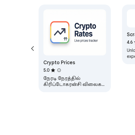
 பெரும்பாலான PDF இலிருந்து பட மாற்றிகள் உங்கள் கோப்பை தொலை சேவையகத்தில் பதிவேற்றுகின்றன. PDF 
இலிருந்து PNG வரையிலான மாற்றம் 
நடக்கும், இது JavaScript மற்றும் C
நெட்வொர்க் கோரிக்கையும் உங்கள
Scr
 ரகசிய ஒப்பந்தங்கள், நிதி அறிக்கைகள், வரி படிவங்கள் அல்லது தனிப்பட்ட ஆவணங்களுக்குப் பாதுகாப்பானது. உங்கள் 
4.6
கோப்பு தொடக்கத்திலிருந்து இறுத
Unl
exp
Crypto Prices
exte
 ❓ அடிக்கடி கேட்கப்படும் கேள்விகள்

cou
5.0
eve
 📌 ஒரு pdf கோப்பை png ஆக மாற்றுவது எப்படி?

நேரடி நேரத்தில்
கிரிப்டோகரன்சி விலைகள்
 💡 நீட்டிப்பை நிறுவி, உங்கள் கோப்பை பக்கவாட்டுப் பலகத்தில் திறந்து அல்லது விட்டுவிட்டு, எந்தப் பக்க சிறுபடத்திலும் PNG 
மற்றும் சந்தை
ஐச் சேமி என்பதைக் கிளிக் செய்யவு
மாற்றங்களைக்
கண்காணிக்கவும்
 📌 PDF-ஐ PNG-க்கு மாற்றுவது இலவசமா?

 💡 ஆம், முற்றிலும் இலவசம். சோதனை இல்லை, பதிவு இல்லை, வாட்டர்மார்க்ஸ் இல்லை. உங்களுக்குத் தேவையான 
போதெல்லாம் மாற்றியைப் பயன்படுத்