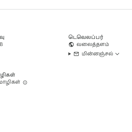
வு
டெவெலப்பர்
iB
வலைத்தளம்
மின்னஞ்சல்
ிகள்
மொழிகள்
 நீட்டிப்பு இரண்டையும் கையாளும்.
