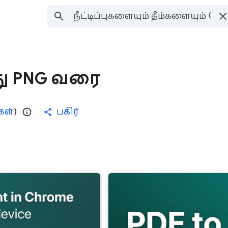
து PNG வரை
ுகள்
)
பகிர்