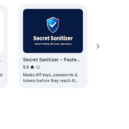
ம் Chrome க்குள் உள்ளூரில் 
்லை, மேகமும் இல்லை, எந்த 
Secret Sanitizer – Paste
Safely into AI Chats
5.0
nd
Masks API keys, passwords &
tokens before they reach AI
chats. 100% local — nothing
தியாக நடைபெறும்.

leaves your machine.