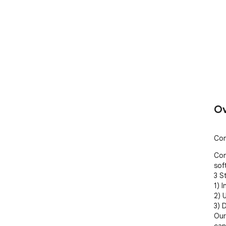
Ov
Con
Con
sof
3 S
1) 
2) 
3) 
Our