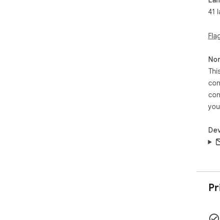
41 
Fla
Non
Thi
con
con
you
Dev
Pr