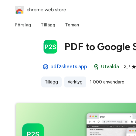
chrome web store
Förslag
Tillägg
Teman
PDF to Google 
pdf2sheets.app
Utvalda
3,7
Tillägg
Verktyg
1 000 användare