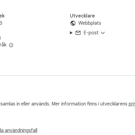
ek
Utvecklare
B
Webbplats
E-post
k
råk
 samlas in eller används. Mer information finns i utvecklarens
pri
a användningsfall