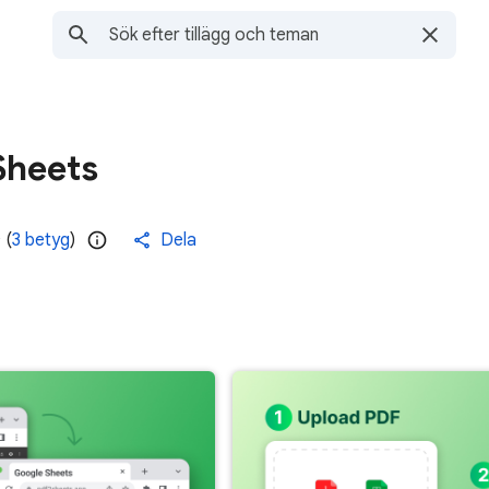
Sheets
(
3 betyg
)
Dela