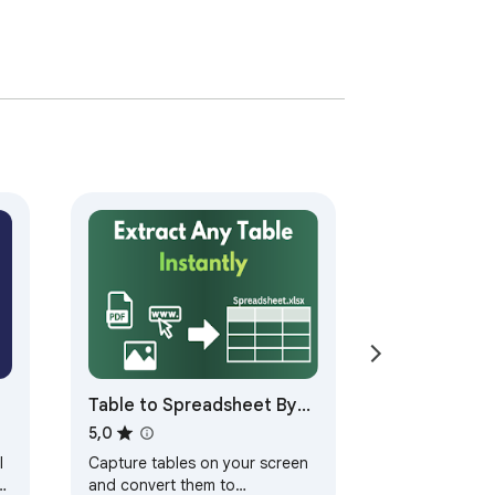
Table to Spreadsheet By
Parsea
5,0
l
Capture tables on your screen
and convert them to