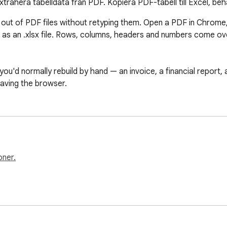
rahera tabelldata från PDF. Kopiera PDF-tabell till Excel, beh
ut of PDF files without retyping them. Open a PDF in Chrome, p
s an .xlsx file. Rows, columns, headers and numbers come over a
you'd normally rebuild by hand — an invoice, a financial report,
eaving the browser.
oner.