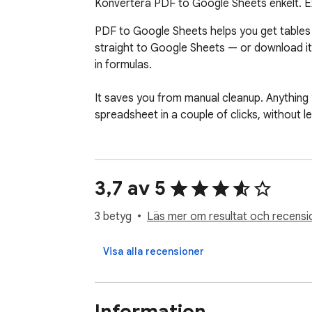
Konvertera PDF to Google Sheets enkelt. Ext
PDF to Google Sheets helps you get tables o
straight to Google Sheets — or download it a
in formulas.

It saves you from manual cleanup. Anything 
spreadsheet in a couple of clicks, without l
3,7 av 5
3 betyg
Läs mer om resultat och recensi
Visa alla recensioner
Information