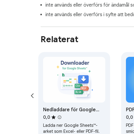
inte används eller överförs för ändamål so
inte används eller överförs i syfte att bed
Relaterat
Nedladdare för Google
PDF
Sheets™
0,0
0,0
Ladda ner Google Sheets™-
PDF 
arket som Excel- eller PDF-fil.
smid