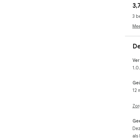
3,
3 b
Mee
De
Ver
1.0
Ge
12 
Zor
Gee
Dez
als