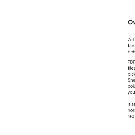
Ov
Zet
tab
beh
PDF
fil
pic
She
col
you 
It 
nor
rep
spr
bro