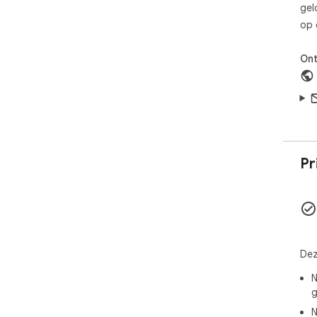
gel
op 
Ont
Pr
Dez
N
g
N