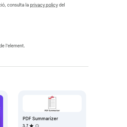
er adaptar-se a les teves necessitats.

ió, consulta la
privacy policy
del
.

 de l'element.
r rendiment i resultats.

ment.

pidament el text en segons.

crític.

PDF Summarizer
 visió general.

3,7