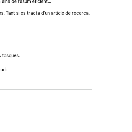
 eina de resum eficient…
 Tant si es tracta d'un article de recerca, 
 tasques.

di.

 contingut, extreure punts clau i condensar 
midor de PDF AI, transforma documents 