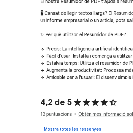
El nostre Resumidor de PDF t'ajuda a resum
🖥️ Cansat de llegir textos llargs? El Resum
un informe empresarial o un article, pots salt
✨ Per què utilitzar el Resumidor de PDF?

🔹 Precís: La intel·ligència artificial identifi
🔹 Fàcil d'usar: Instal·la i comença a utilit
🔹 Estalvia temps: Utilitza el resumidor de 
🔹 Augmenta la productivitat: Processa més 
🔹 Amigable per a l'usuari: El disseny simple i
🎉 El lector de PDF AI processa documents d
informació essencial, assegurant que no es
4,2 de 5
llargs en resums concisos i simplificats.

12 puntuacions
Obtén més informació sobr
🌟 Com funciona el Resumidor de PDF AI?

Mostra totes les ressenyes