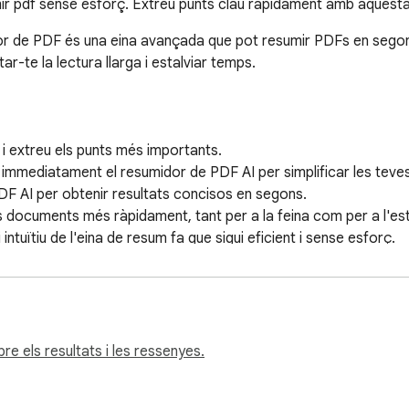
ir pdf sense esforç. Extreu punts clau ràpidament amb aquesta
idor de PDF és una eina avançada que pot resumir PDFs en segons.
ar-te la lectura llarga i estalviar temps.

ca i extreu els punts més importants.

zar immediatament el resumidor de PDF AI per simplificar les teves
PDF AI per obtenir resultats concisos en segons.

documents més ràpidament, tant per a la feina com per a l'estu
 intuïtiu de l'eina de resum fa que sigui eficient i sense esforç.

e manera eficient, utilitzant tecnologia avançada per analitzar
 perdin detalls crítics. Amb les capacitats avançades del resu
e els resultats i les ressenyes.