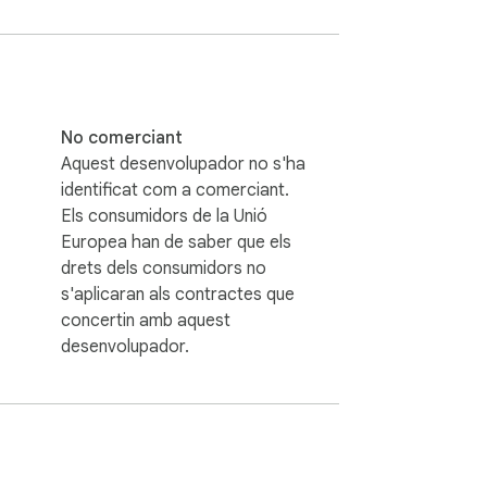
No comerciant
Aquest desenvolupador no s'ha
identificat com a comerciant.
Els consumidors de la Unió
Europea han de saber que els
s.

drets dels consumidors no
ínia.

s'aplicaran als contractes que
concertin amb aquest
desenvolupador.
.

saturi el teu dispositiu.
