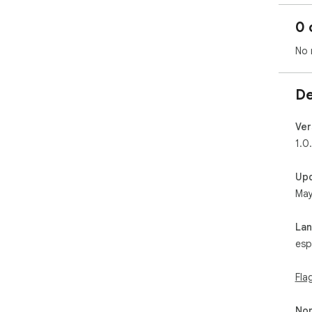
0 
No 
De
Ver
1.0
Up
May
La
esp
Fla
Non