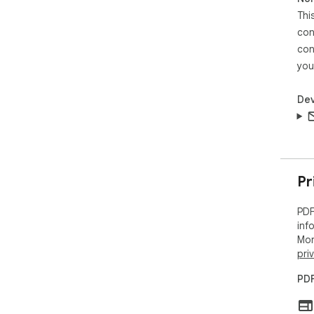
Thi
con
con
you
Dev
Pr
PDF
inf
Mor
pri
PDF