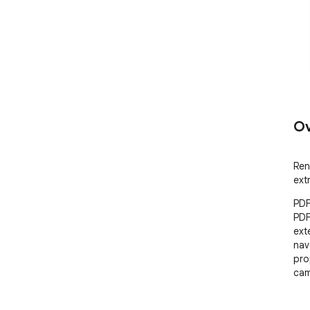
Ov
Ren
ext
PDF
PDF
ext
nav
pro
cam