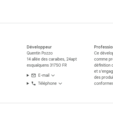
Aucune donnée n’est collectée ni stockée. L’extension utilise un
Développeur
Professio
Quentin Pozzo
Ce dévelop
14 allée des caraibes, 24apt
comme pro
esqualquens 31750 FR
définition
 dernière version du navigateur Chrome.

et s'enga
E-mail
re navigateur.
des produi
Téléphone
conformes 