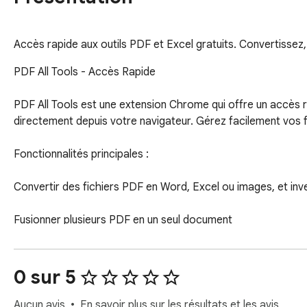
Accès rapide aux outils PDF et Excel gratuits. Convertisse
PDF All Tools - Accès Rapide

PDF All Tools est une extension Chrome qui offre un accès 
directement depuis votre navigateur. Gérez facilement vos fic
Fonctionnalités principales :

Convertir des fichiers PDF en Word, Excel ou images, et inv
Fusionner plusieurs PDF en un seul document

Compresser des PDF pour réduire leur taille

0 sur 5
Générer automatiquement un résumé de vos fichiers PDF avec
Aucun avis
En savoir plus sur les résultats et les avis