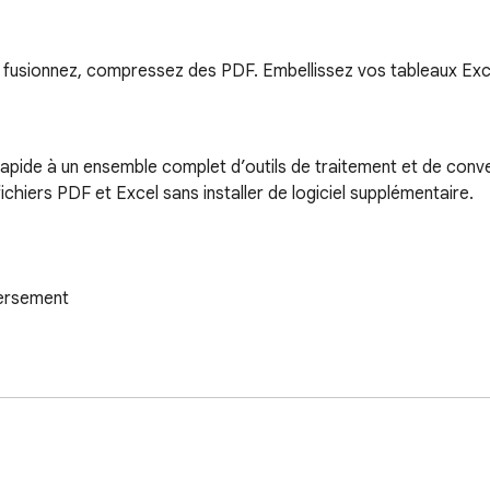
z, fusionnez, compressez des PDF. Embellissez vos tableaux Ex
rapide à un ensemble complet d’outils de traitement et de conv
hiers PDF et Excel sans installer de logiciel supplémentaire.

ersement

 l’aide de l’IA
