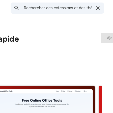
apide
Ajo