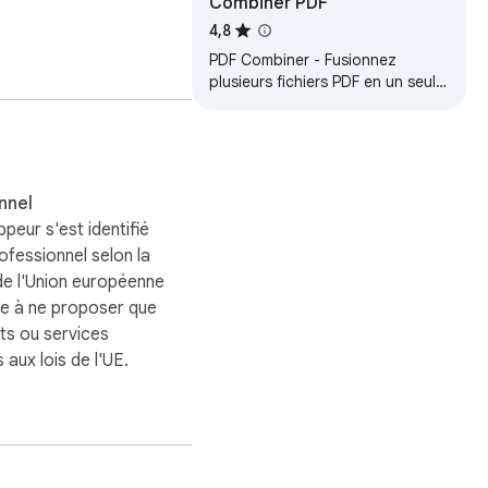
Combiner PDF
4,8
PDF Combiner - Fusionnez
plusieurs fichiers PDF en un seul
document en quelques
secondes. Combinez des PDF en
ligne et hors ligne…
e connexion sécurisée 
nnel
peur s'est identifié
fessionnel selon la
 de l'Union européenne
ge à ne proposer que
ts ou services
aux lois de l'UE.