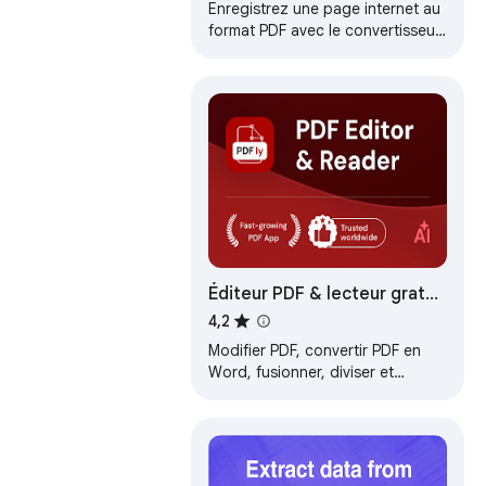
Enregistrez une page internet au
format PDF avec le convertisseur
Page Web en PDF, idéal pour la
lecture hors ligne et le partage.
Éditeur PDF & lecteur gratuit
— Compresser, Fusionner,
4,2
Convertir · PDFly
Modifier PDF, convertir PDF en
Word, fusionner, diviser et
compresser PDF. Éditeur PDF,
lecteur, e-signature et outils IA.