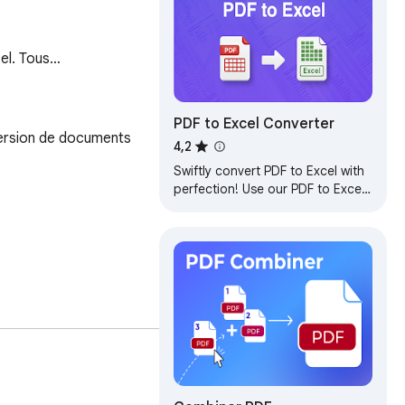
cel. Tous…
PDF to Excel Converter
ersion de documents 
4,2
Swiftly convert PDF to Excel with
perfection! Use our PDF to Excel
Converter to turn any PDF
document or table into xls/xlsx
format.