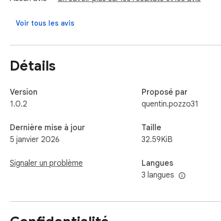
Convertir des fichiers CSV en Excel et styliser vos tableaux

Voir tous les avis
Exporter vos feuilles Excel au format PDF

Transformer des images (JPG, PNG, etc.) en PDF

Détails
Confidentialité et sécurité :

Les fichiers sont traités localement dans votre navigateur. 
Version
Proposé par
(HTTPS) et ne nécessite aucun compte utilisateur.

1.0.2
quentin.pozzo31
Compatibilité :

Dernière mise à jour
Taille
Fonctionne sur Windows, macOS, Linux et ChromeOS avec la
5 janvier 2026
32.59KiB
Disponible en plusieurs langues selon la configuration de vot
Signaler un problème
Langues
3 langues