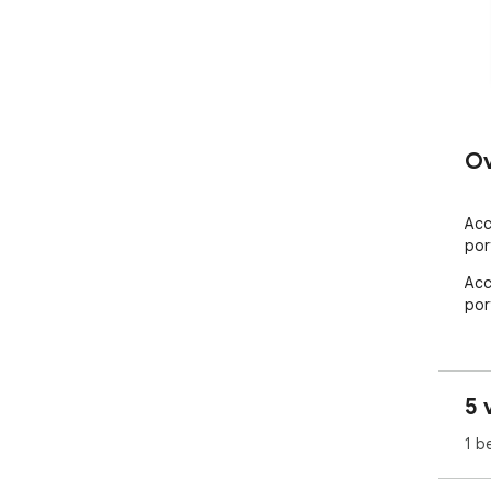
Ov
Acc
por
Acc
por
5 
1 b