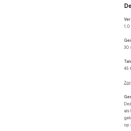
De
Ver
1.0
Ge
30 
Tal
45 
Zor
Gee
Dez
als
gel
op 