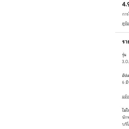
4.
🗂️ 
การ
· จ
ดูข้
🔥 
รา
รุ่น
3.0.
อัปเ
6 ม
แจ้ง
ไม่ใช่
นักพ
บริ