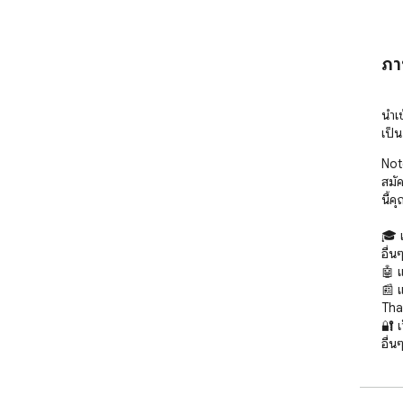
ภา
นำเข
เป็น
Not
สมั
นี้ค
🎓 
อื่นๆ
🤖 
📰 
Thai
🔐 
อื่นๆ
▶️ Y
🧠 เ