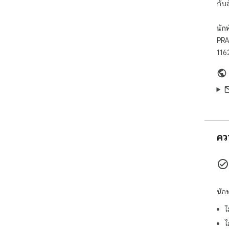
กับ
นัก
PR
116
คว
นัก
ไ
ไ