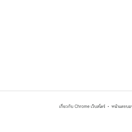
เกี่ยวกับ Chrome เว็บสโตร์
หน้าแดชบอร