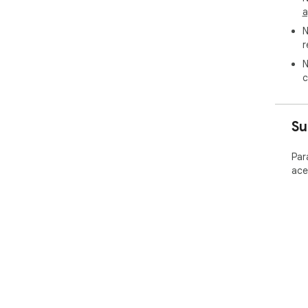
a
N
r
N
c
Su
Par
ace