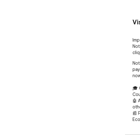
Vi
Imp
Not
cli
Not
pay
now
🎓 
Cou
🤖 
othe
📰 
Eco
🔐 
mor
▶️ 