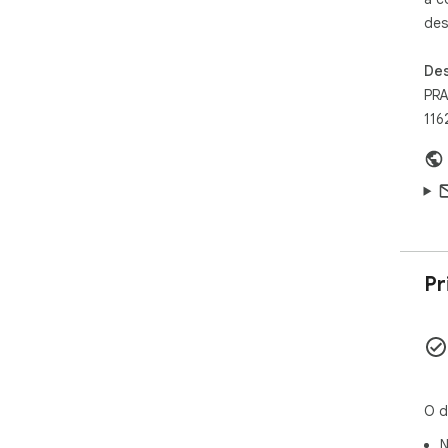
des
Des
PR
116
Pr
O d
N