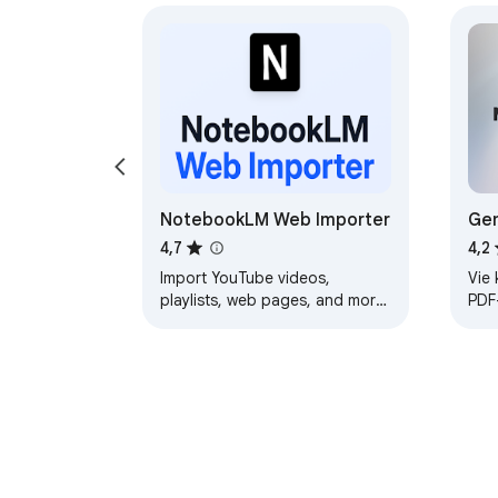
NotebookLM Web Importer
Gem
Wor
4,7
4,2
Import YouTube videos,
Vie 
playlists, web pages, and more
PDF
to Gemini Notebook (formerly
Not
NotebookLM) with one click
Wor