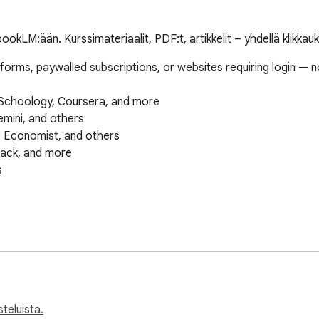
okLM:ään. Kurssimateriaalit, PDF:t, artikkelit – yhdellä klikkauk
ms, paywalled subscriptions, or websites requiring login — now 
Schoology, Coursera, and more

mini, and others

 Economist, and others

tack, and more



· Remove duplicates · Stay organized

steluista.