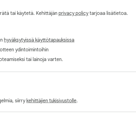
erätä tai käytetä. Kehittäjän
privacy policy
tarjoaa lisätietoa.
in
hyväksytyissä käyttötapauksissa
tuotteen ydintoimintoihin
oteamiseksi tai lainoja varten.
elmia, siirry
kehittäjien tukisivustolle
.