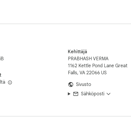
Kehittäjä
iB
PRABHASH VERMA
1162 Kettle Pond Lane Great
Falls, VA 22066 US
t
ltä
Sivusto
Sähköposti