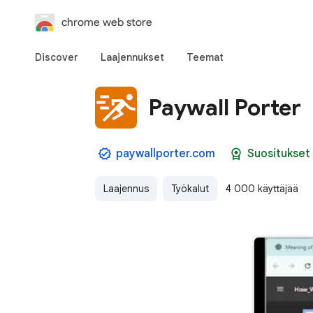
chrome web store
Discover
Laajennukset
Teemat
Paywall Porter
paywallporter.com
Suositukset
Laajennus
Työkalut
4 000 käyttäjää