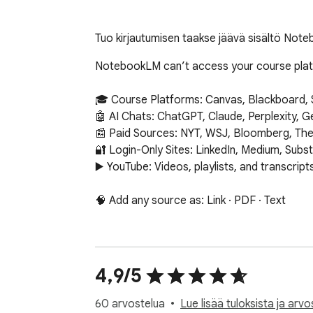
Tuo kirjautumisen taakse jäävä sisältö Notebo
NotebookLM can’t access your course platfor
🎓 Course Platforms: Canvas, Blackboard, 
🤖 AI Chats: ChatGPT, Claude, Perplexity, Ge
📰 Paid Sources: NYT, WSJ, Bloomberg, The
🔐 Login-Only Sites: LinkedIn, Medium, Subs
▶️ YouTube: Videos, playlists, and transcripts
🧠 Add any source as: Link · PDF · Text

🗂️ Smart Notebook Tools: Detect bad links 
🔥 Unlimited Free Imports — forever. 🔥
4,9/5
60 arvostelua
Lue lisää tuloksista ja arvo