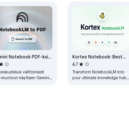
ini Notebook PDF-ksi,
Kortex Notebook: Best
d, Markdown export
Gemini NotebookLM
4,7
Toolkit
keskustelusi välittömästi
Transform NotebookLM into
-muotoon käyttäen Gemini
your ultimate knowledge hub.
ebook (NotebookLM)iä —
Save prompts, export chats,
d, Markdown export.
and organize all your
interactions seamlessly.