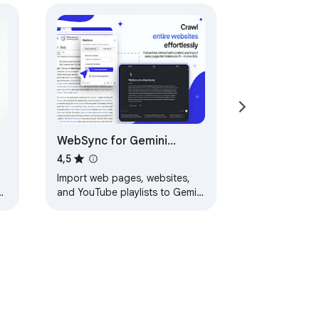
WebSync for Gemini
Notebook (NotebookLM)
4,5
Import web pages, websites,
and YouTube playlists to Gemini
Notebook (NotebookLM),
including login-protected or
dynamic sites.