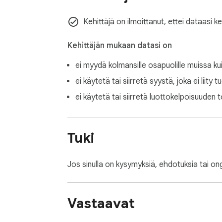
Kehittäjä on ilmoittanut, ettei dataasi k
Kehittäjän mukaan datasi on
ei myydä kolmansille osapuolille muissa ku
ei käytetä tai siirretä syystä, joka ei liity 
ei käytetä tai siirretä luottokelpoisuuden t
Tuki
Jos sinulla on kysymyksiä, ehdotuksia tai ong
Vastaavat