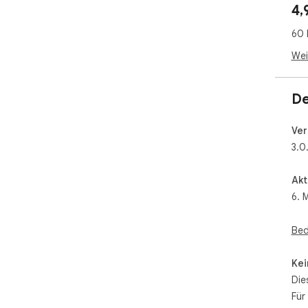
4,
🧠 F
60 
🗂️ 
Wei
Ent
🔥 
De
Ver
3.0.
Akt
6. 
Bed
Kei
Die
Für