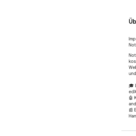
Üb
Imp
Not
Not
kos
Web
und
🎓 
edX
🤖 
and
📰 
Han
🔐 
und
▶️ 