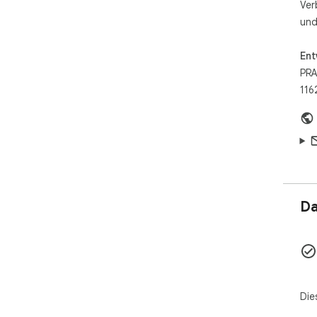
Ver
und
Ent
PR
116
Da
Die