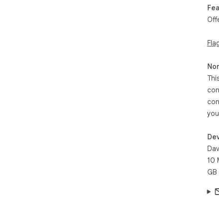
Fea
Off
Fla
Non
Thi
con
con
you
Dev
Dav
10 
GB