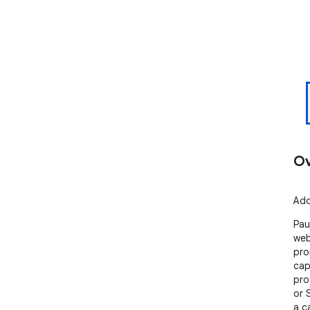
Ov
Add
Pau
web
pro
cap
pro
or 
a c