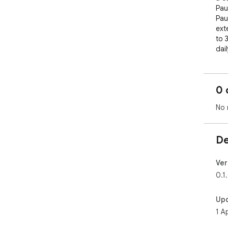
Pau
Pau
ext
to 
dai
imp
bud
sum
0 
def
mes
No 
De
Ver
0.1
Up
1 A