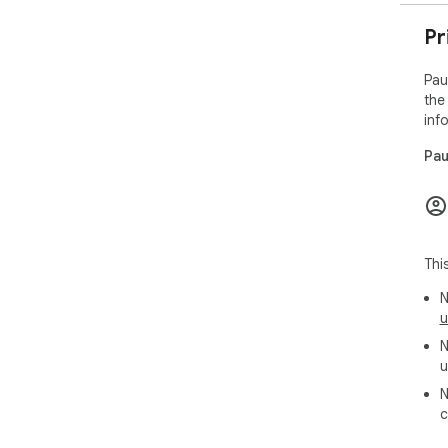
Pr
Pau
the
inf
Pau
Thi
N
u
N
u
N
c