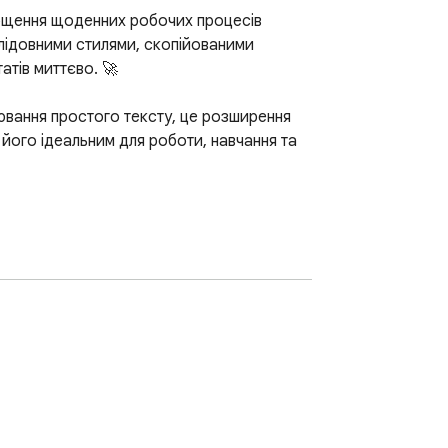
щення щоденних робочих процесів 
лідовними стилями, скопійованими 
тів миттєво. 🚀

ювання простого тексту, це розширення 
його ідеальним для роботи, навчання та 
я та редагування тексту. Більше не 
окументи, форми або системи управління 