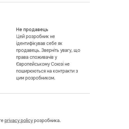
Не продавець
Цей розробник не
ідентифікував себе як
продавець. Зверніть увагу, що
права споживачів у
о, чи шукаєте ви, як працювати з 
Європейському Союзі не
 послідовні результати щоразу. 🍏

поширюються на контракти з
цим розробником.
ьте
privacy policy
розробника.
онтент. Воно ідеальне для розробників, 