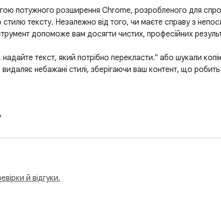
огою потужного розширення Chrome, розробленого для спро
 стилю тексту. Незалежно від того, чи маєте справу з непос
трумент допоможе вам досягти чистих, професійних результа
надайте текст, який потрібно перекласти." або шукали копі
 видаляє небажані стилі, зберігаючи ваш контент, що робить 


 додатках та на веб-сайтах

s

відволікаючий досвід

вірки й відгуки.
ння покращує спосіб, яким ви обробляєте завдання копіюванн
ифтів, кольорів або відстаней після вставлення контенту в д