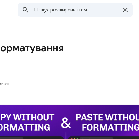
форматування
увачі