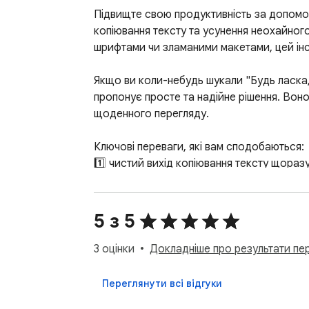
Підвищте свою продуктивність за допом
копіювання тексту та усунення неохайного
шрифтами чи зламаними макетами, цей інс
Якщо ви коли-небудь шукали "Будь ласка, 
пропонує просте та надійне рішення. Воно
щоденного перегляду.

Ключові переваги, які вам сподобаються:

1️⃣ чистий вихід копіювання тексту щоразу
2️⃣ плавне вставлення без форматування в
3️⃣ оптимізовано для користувачів Window
4️⃣ підтримує робочий процес Mac

5 з 5
5️⃣ швидкий, інтуїтивно зрозумілий та без
3 оцінки
Докладніше про результати пере
Розроблене для ефективності, це розшире
потрібно витрачати час на виправлення шр
Переглянути всі відгуки
контентом.
