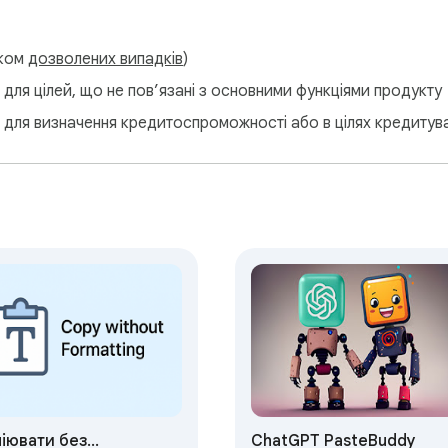
та всіх, хто цінує ефективність і точність у щоденних завдання
тком
дозволених випадків
)
:

у

для цілей, що не пов’язані з основними функціями продукту
сту

 для визначення кредитоспроможності або в цілях кредитув
клавіш вставлення без форматування

ування

форматування, і спростіть свій щоденний робочий процес. Нез
и чи заповнюєте форми, цей інструмент забезпечує, щоб ваш 
іювати без
ChatGPT PasteBuddy